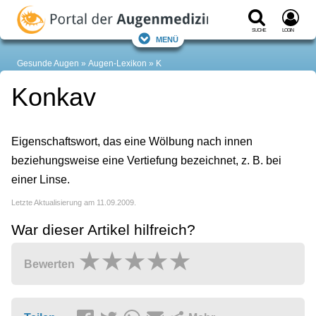
Suche
Login
Menü
Gesunde Augen
Augen-Lexikon
K
Konkav
Eigenschaftswort, das eine Wölbung nach innen
beziehungsweise eine Vertiefung bezeichnet, z. B. bei
einer Linse.
Letzte Aktualisierung am 11.09.2009.
War dieser Artikel hilfreich?
Bewerten