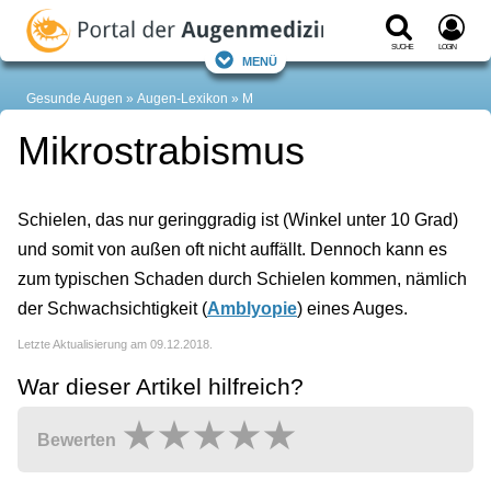
Suche
Login
Menü
Gesunde Augen
Augen-Lexikon
M
Mikrostrabismus
Schielen, das nur geringgradig ist (Winkel unter 10 Grad)
und somit von außen oft nicht auffällt. Dennoch kann es
zum typischen Schaden durch Schielen kommen, nämlich
der Schwachsichtigkeit (
Amblyopie
) eines Auges.
Letzte Aktualisierung am 09.12.2018.
War dieser Artikel hilfreich?
Bewerten