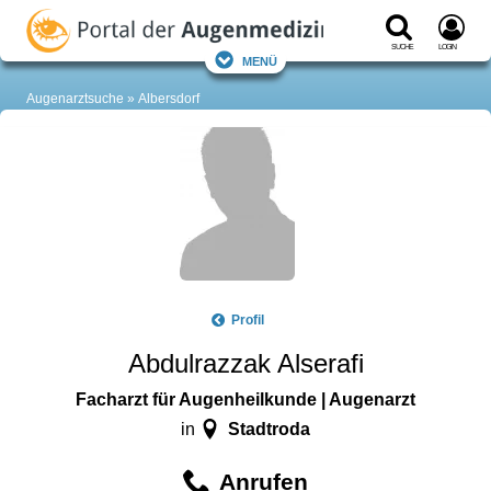
Suche
Login
Menü
Augenarztsuche
Albersdorf
Profil
Abdulrazzak Alserafi
Facharzt für Augenheilkunde | Augenarzt
Stadtroda
in
Anrufen