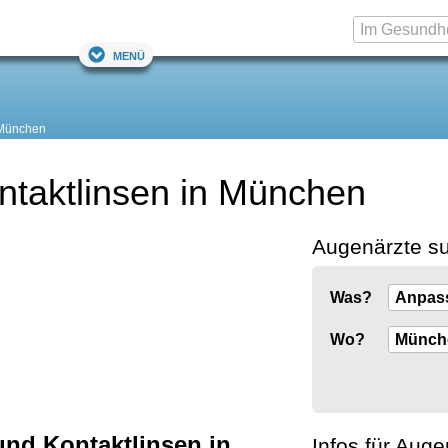
Menü
München
ntaktlinsen in München
Augenärzte s
Was?
Wo?
und Kontaktlinsen in
Infos für Auge