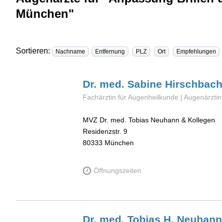
München"
Sortieren:
Nachname
Entfernung
PLZ
Ort
Empfehlungen
Dr. med. Sabine
Hirschbac
Fachärztin für Augenheilkunde | Augenärzti
MVZ Dr. med. Tobias Neuhann & Kollegen
Residenzstr. 9
80333
München
Öffnungszeiten
Dr. med. Tobias H.
Neuhann