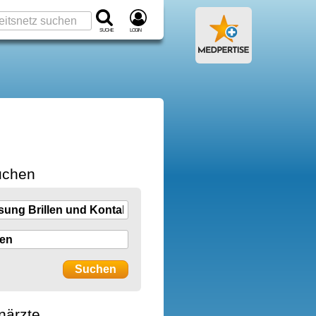
Suche
Login
uchen
närzte