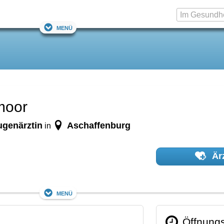
Menü
moor
ugenärztin
Aschaffenburg
in
Ärz
Menü
Öffnungs