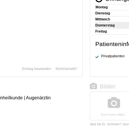
Montag
Dienstag
Mittwoch
Donnerstag
Freitag
Patientenin
Privatpatienten
Eintrag bearbeiten
Nicht korrekt?
Bilder
enheilkunde | Augenärztin
Noch keine Bilder
Sind Sie Dr. Schmoor?
Jetz