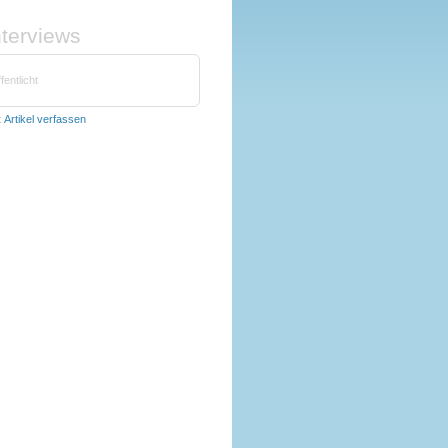
nterviews
fentlicht
t
Artikel verfassen