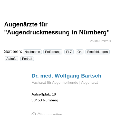
Augenärzte für
"Augendruckmessung in Nürnberg"
25 km Umkreis
Sortieren:
Nachname
Entfernung
PLZ
Ort
Empfehlungen
Aufrufe
Portrait
Dr. med. Wolfgang
Bartsch
Facharzt für Augenheilkunde | Augenarzt
Aufseßplatz 19
90459
Nürnberg
Öffnungszeiten