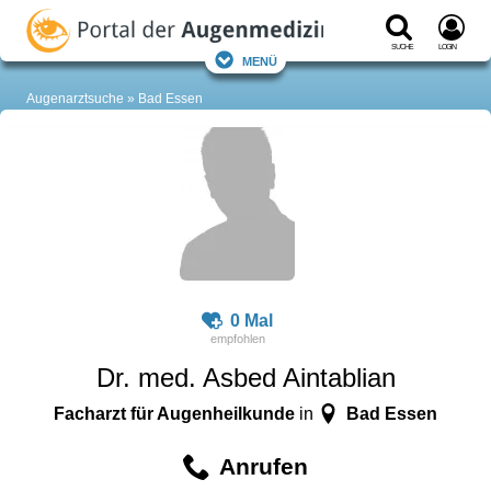
Suche
Login
Menü
Augenarztsuche
Bad Essen
0 Mal
Dr. med. Asbed Aintablian
Facharzt für Augenheilkunde
Bad Essen
in
Anrufen