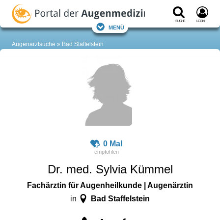
Suche
Login
Menü
Augenarztsuche
Bad Staffelstein
0 Mal
Dr. med. Sylvia Kümmel
Fachärztin für Augenheilkunde | Augenärztin
Bad Staffelstein
in