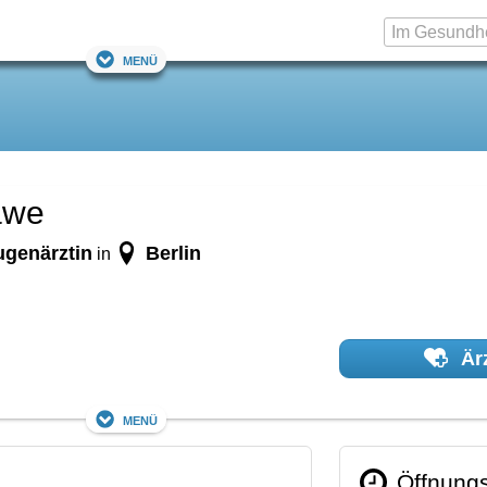
Menü
awe
ugenärztin
Berlin
in
Ärz
Menü
Öffnungs