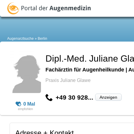
Augenarztsuche
Berlin
Dipl.-Med. Juliane Gl
Fachärztin für Augenheilkunde | A
Praxis Juliane Glawe
+49 30 928...
Anzeigen
0 Mal
Adresse + Kontakt