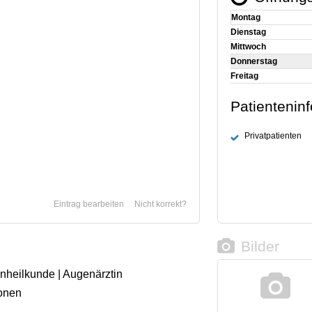
Montag
Dienstag
Mittwoch
Donnerstag
Freitag
Patientenin
Privatpatienten
Eintrag bearbeiten
Nicht korrekt?
Bilder
enheilkunde | Augenärztin
onen