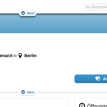
Menü
enarzt
Berlin
in
Ar
Menü
Öffnungs