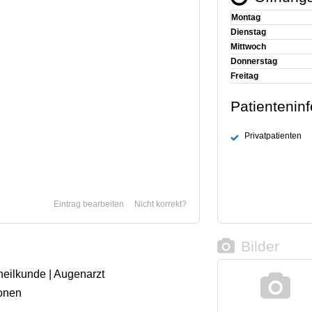
Montag
Dienstag
Mittwoch
Donnerstag
Freitag
Patientenin
Privatpatienten
Eintrag bearbeiten
Nicht korrekt?
Bilder
heilkunde | Augenarzt
onen