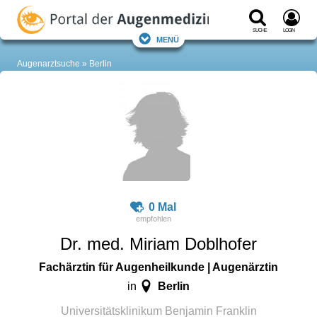
Suche
Login
Menü
Augenarztsuche
Berlin
0 Mal
Dr. med. Miriam Doblhofer
Fachärztin für Augenheilkunde | Augenärztin
Berlin
in
Universitätsklinikum Benjamin Franklin