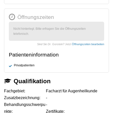
Öffnungszeiten
Nicht hinterlegt. Bitte erfragen Sie die Öffnungszeiten
telefonisch.
Sind Sie Dr. Gorstein?
Jetzt
Öffnungszeiten bearbeiten
Patienteninformation
Privatpatienten
Qualifikation
Fachgebiet:
Facharzt für Augenheilkunde
Zusatzbezeichnung:
-
Behandlungsschwerpu
-
nkte:
Zertifikate: