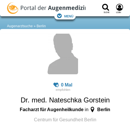
Suche
Login
Menü
Augenarztsuche
Berlin
0 Mal
Dr. med. Nateschka Gorstein
Facharzt für Augenheilkunde
Berlin
in
Centrum für Gesundheit Berlin