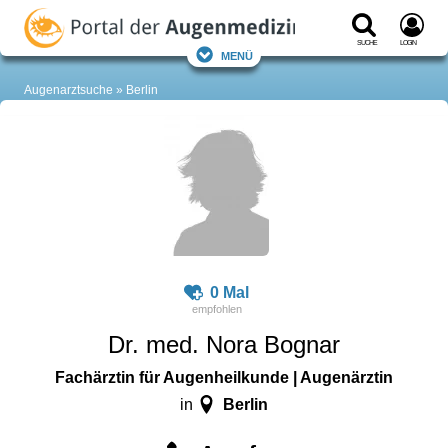
Suche
Login
Menü
Augenarztsuche
Berlin
0 Mal
Dr. med. Nora Bognar
Fachärztin für Augenheilkunde | Augenärztin
Berlin
in