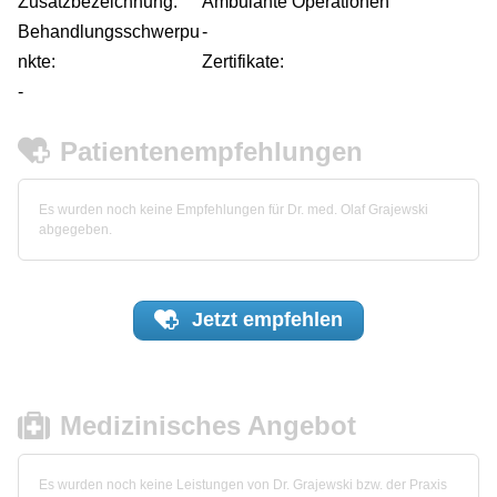
Zusatzbezeichnung:
Ambulante Operationen
Behandlungsschwerpu
-
nkte:
Zertifikate:
-
Patientenempfehlungen
Es wurden noch keine Empfehlungen für Dr. med. Olaf Grajewski
abgegeben.
Jetzt
empfehlen
Medizinisches Angebot
Es wurden noch keine Leistungen von Dr. Grajewski bzw. der Praxis