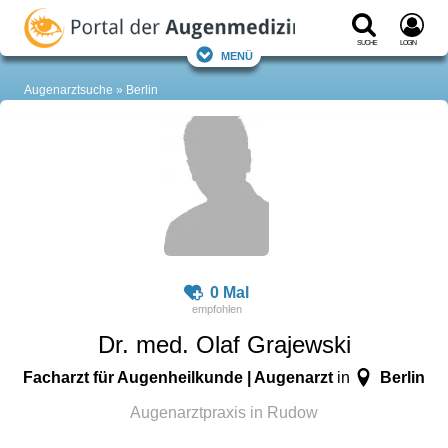
Suche
Login
Menü
Augenarztsuche
Berlin
0 Mal
Dr. med. Olaf Grajewski
Facharzt für Augenheilkunde | Augenarzt
Berlin
in
Augenarztpraxis in Rudow