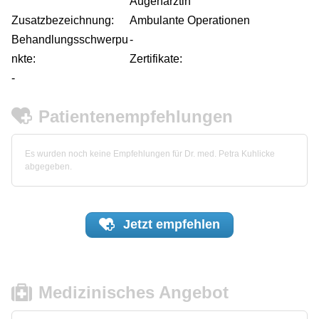
Augenärztin
Zusatzbezeichnung:
Ambulante Operationen
Behandlungsschwerpu
-
nkte:
Zertifikate:
-
Patientenempfehlungen
Es wurden noch keine Empfehlungen für Dr. med. Petra Kuhlicke
abgegeben.
Jetzt
empfehlen
Medizinisches Angebot