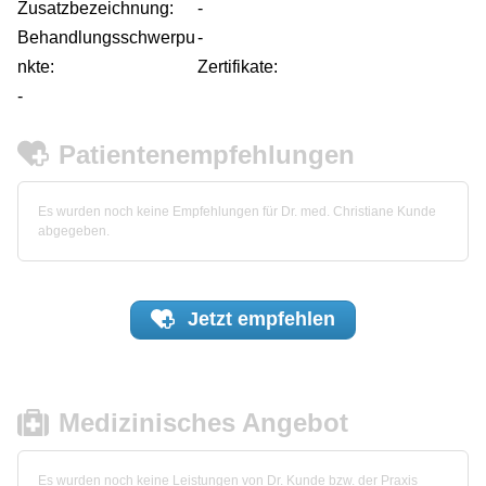
Zusatzbezeichnung:
-
Behandlungsschwerpu
-
nkte:
Zertifikate:
-
Patientenempfehlungen
Es wurden noch keine Empfehlungen für Dr. med. Christiane Kunde
abgegeben.
Jetzt
empfehlen
Medizinisches Angebot
Es wurden noch keine Leistungen von Dr. Kunde bzw. der Praxis