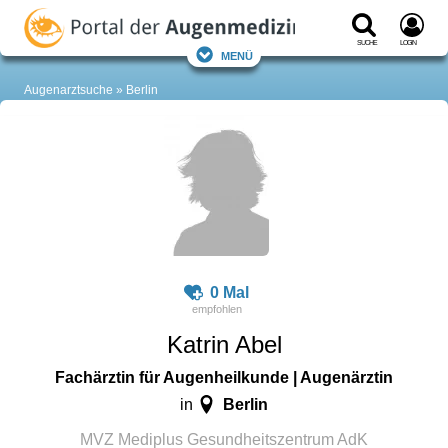
Suche
Login
Menü
Augenarztsuche
Berlin
0 Mal
Katrin Abel
Fachärztin für Augenheilkunde | Augenärztin
Berlin
in
MVZ Mediplus Gesundheitszentrum AdK