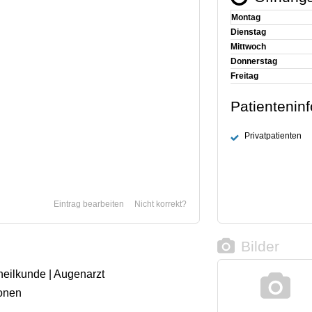
Montag
Dienstag
Mittwoch
Donnerstag
Freitag
Patientenin
Privatpatienten
Eintrag bearbeiten
Nicht korrekt?
Bilder
heilkunde | Augenarzt
onen