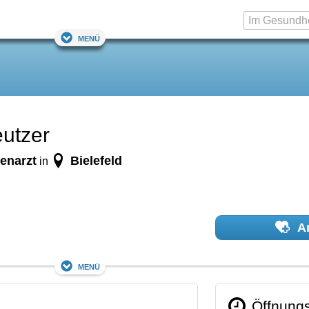
Menü
eutzer
enarzt
Bielefeld
in
Ar
Menü
Öffnungs