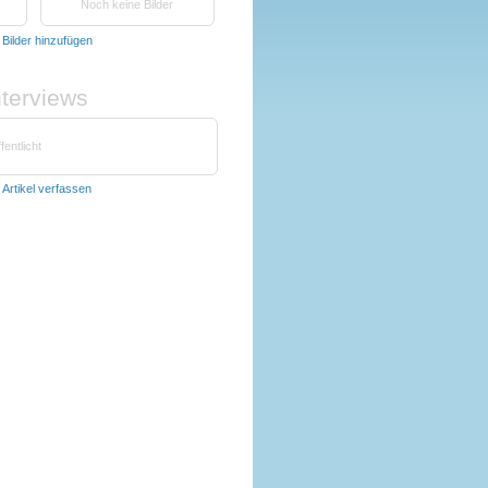
Noch keine Bilder
t
Bilder hinzufügen
nterviews
fentlicht
t
Artikel verfassen