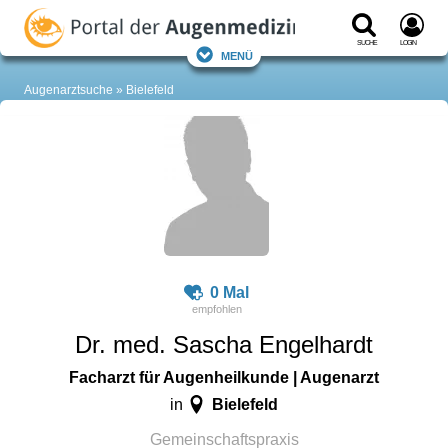
Suche
Login
Menü
Augenarztsuche
Bielefeld
0 Mal
Dr. med. Sascha Engelhardt
Facharzt für Augenheilkunde | Augenarzt
Bielefeld
in
Gemeinschaftspraxis