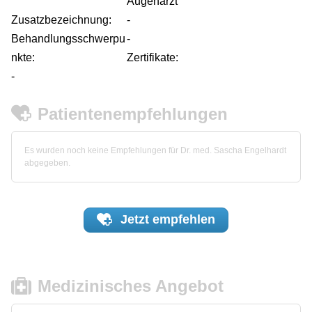
Augenarzt
Zusatzbezeichnung:
-
Behandlungsschwerpu
-
nkte:
Zertifikate:
-
Patientenempfehlungen
Es wurden noch keine Empfehlungen für Dr. med. Sascha Engelhardt
abgegeben.
Jetzt
empfehlen
Medizinisches Angebot