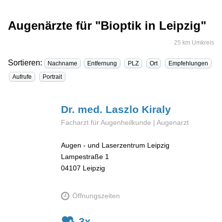
Augenärzte für "Bioptik in Leipzig"
25 km Umkreis
Sortieren:
Nachname
Entfernung
PLZ
Ort
Empfehlungen
Aufrufe
Portrait
Dr. med. Laszlo
Kiraly
Facharzt für Augenheilkunde | Augenarzt
Augen - und Laserzentrum Leipzig
Lampestraße 1
04107
Leipzig
Öffnungszeiten
3x