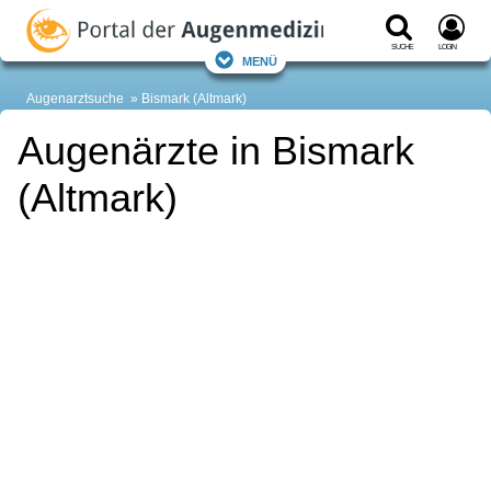
Suche
Login
Menü
Augenarztsuche
Bismark (Altmark)
Augenärzte in Bismark
(Altmark)