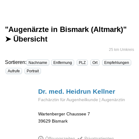
"Augenärzte in Bismark (Altmark)"
➤ Übersicht
25 km Umkreis
Sortieren:
Nachname
Entfernung
PLZ
Ort
Empfehlungen
Aufrufe
Portrait
Dr. med. Heidrun
Kellner
Fachärztin für Augenheilkunde | Augenärztin
Wartenberger Chaussee 7
39629
Bismark
Öffnungszeiten
Privatpatienten