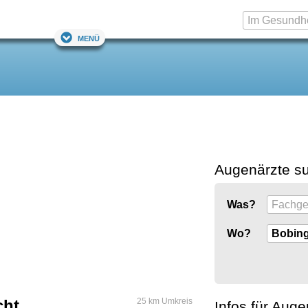
Menü
Augenärzte s
Was?
Wo?
cht
25 km Umkreis
Infos für Auge