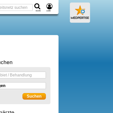
Suche
Login
uchen
närzte