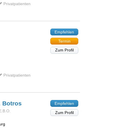
Privatpatienten
Empfehlen
Termin
Zum Profil
Privatpatienten
.
Botros
Empfehlen
E.B.O.
Zum Profil
urg