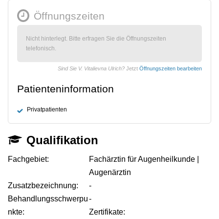
Öffnungszeiten
Nicht hinterlegt. Bitte erfragen Sie die Öffnungszeiten
telefonisch.
Sind Sie V. Vitalievna Ulrich?
Jetzt
Öffnungszeiten bearbeiten
Patienteninformation
Privatpatienten
Qualifikation
Fachgebiet:
Fachärztin für Augenheilkunde |
Augenärztin
Zusatzbezeichnung:
-
Behandlungsschwerpu
-
nkte:
Zertifikate: