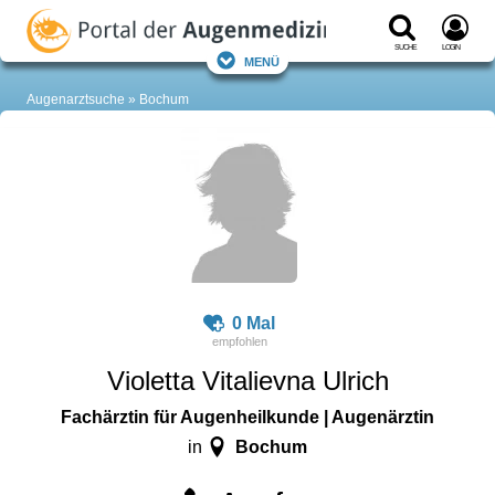
Suche
Login
Menü
Augenarztsuche
Bochum
0 Mal
Violetta Vitalievna Ulrich
Fachärztin für Augenheilkunde | Augenärztin
Bochum
in