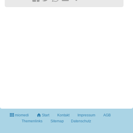
miomedi
Start
Kontakt
Impressum
AGB
Themenlinks
Sitemap
Datenschutz