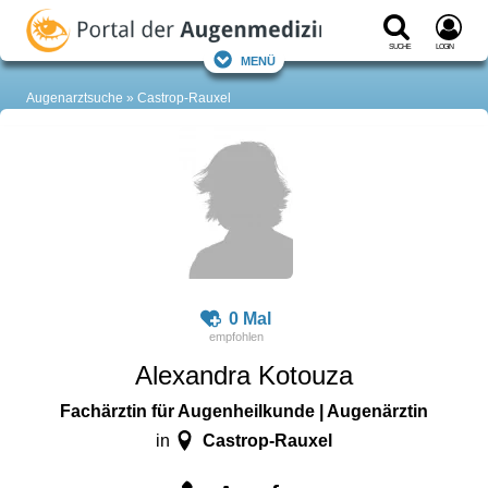
Suche
Login
Menü
Augenarztsuche
Castrop-Rauxel
0 Mal
Alexandra Kotouza
Fachärztin für Augenheilkunde | Augenärztin
Castrop-Rauxel
in