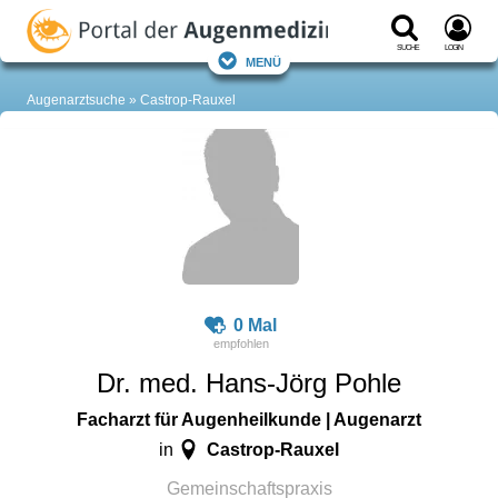
Suche
Login
Menü
Augenarztsuche
Castrop-Rauxel
0 Mal
Dr. med. Hans-Jörg Pohle
Facharzt für Augenheilkunde | Augenarzt
Castrop-Rauxel
in
Gemeinschaftspraxis