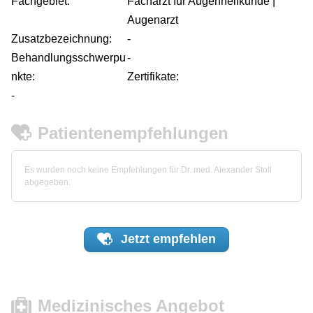
Fachgebiet:
Facharzt für Augenheilkunde |
Augenarzt
Zusatzbezeichnung:
-
Behandlungsschwerpu
-
nkte:
Zertifikate:
-
Patientenempfehlungen
Es wurden noch keine Empfehlungen für Dr. med. Alexander Stoll
abgegeben.
Jetzt
empfehlen
Medizinisches Angebot