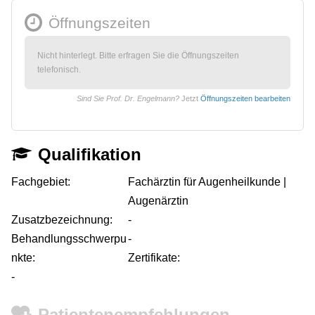
Öffnungszeiten
Nicht hinterlegt. Bitte erfragen Sie die Öffnungszeiten
telefonisch.
Sind Sie Prof. Dr. Engelmann?
Jetzt
Öffnungszeiten bearbeiten
Qualifikation
Fachgebiet:
Fachärztin für Augenheilkunde |
Augenärztin
Zusatzbezeichnung:
-
Behandlungsschwerpu
-
nkte:
Zertifikate:
-
Patientenempfehlungen