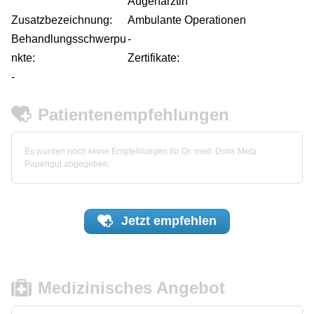
Augenärztin
Zusatzbezeichnung:
Ambulante Operationen
Behandlungsschwerpu
-
nkte:
Zertifikate:
-
Patientenempfehlungen
Es wurden noch keine Empfehlungen für Dr. med. Doris Meta
Papengut abgegeben.
Jetzt
empfehlen
Medizinisches Angebot