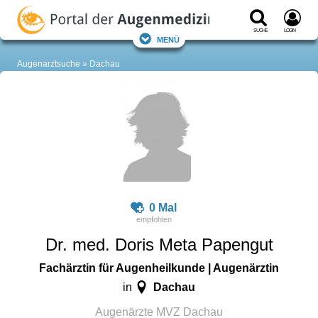
Suche
Login
Menü
Augenarztsuche
Dachau
0 Mal
Dr. med. Doris Meta Papengut
Fachärztin für Augenheilkunde | Augenärztin
Dachau
in
Augenärzte MVZ Dachau