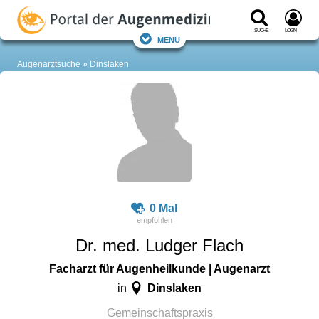
Suche
Login
Menü
Augenarztsuche
Dinslaken
0 Mal
Dr. med. Ludger Flach
Facharzt für Augenheilkunde | Augenarzt
Dinslaken
in
Gemeinschaftspraxis