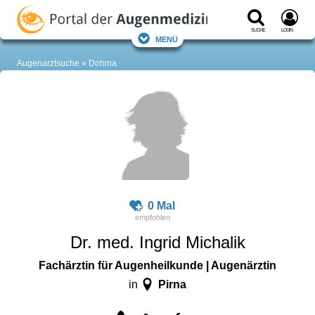
Suche
Login
Menü
Augenarztsuche
Dohma
0 Mal
Dr. med. Ingrid Michalik
Fachärztin für Augenheilkunde | Augenärztin
Pirna
in