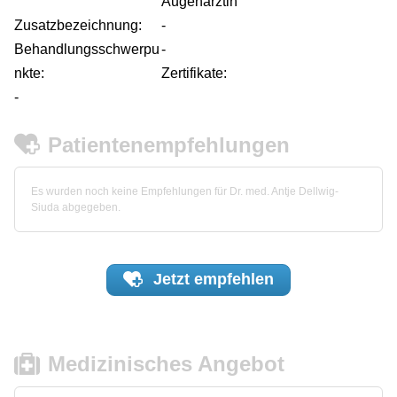
Augenärztin
Zusatzbezeichnung:
-
Behandlungsschwerpu
-
nkte:
Zertifikate:
-
Patientenempfehlungen
Es wurden noch keine Empfehlungen für Dr. med. Antje Dellwig-
Siuda abgegeben.
Jetzt
empfehlen
Medizinisches Angebot