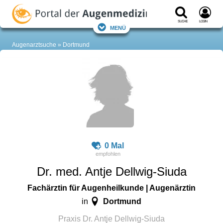
Suche
Login
Menü
Augenarztsuche
Dortmund
0 Mal
Dr. med. Antje Dellwig-Siuda
Fachärztin für Augenheilkunde | Augenärztin
Dortmund
in
Praxis Dr. Antje Dellwig-Siuda