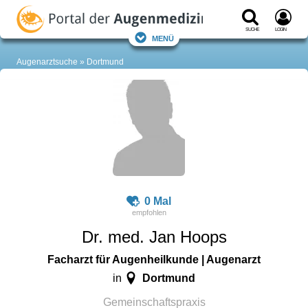
Suche
Login
Menü
Augenarztsuche
Dortmund
0 Mal
Dr. med. Jan Hoops
Facharzt für Augenheilkunde | Augenarzt
Dortmund
in
Gemeinschaftspraxis