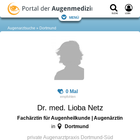
Suche
Login
Menü
Augenarztsuche
Dortmund
0 Mal
Dr. med. Lioba Netz
Fachärztin für Augenheilkunde | Augenärztin
Dortmund
in
private Augenarztpraxis Dortmund-Süd