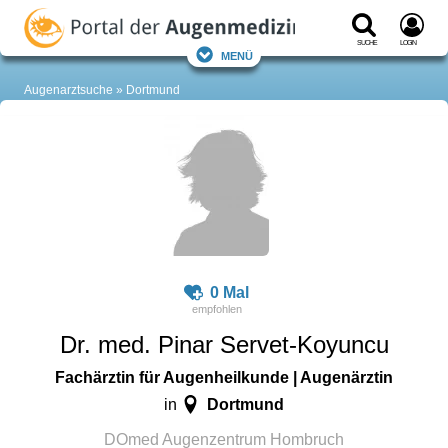
Suche
Login
Menü
Augenarztsuche
Dortmund
0 Mal
Dr. med. Pinar Servet-Koyuncu
Fachärztin für Augenheilkunde | Augenärztin
Dortmund
in
DOmed Augenzentrum Hombruch