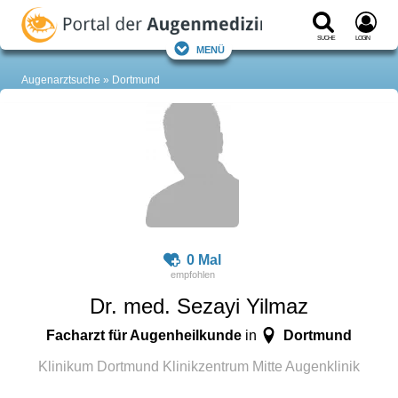
Suche
Login
Menü
Augenarztsuche
Dortmund
0 Mal
Dr. med. Sezayi Yilmaz
Facharzt für Augenheilkunde
Dortmund
in
Klinikum Dortmund Klinikzentrum Mitte Augenklinik