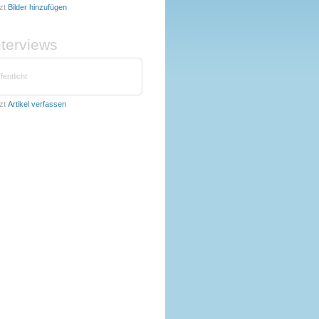
zt
Bilder hinzufügen
nterviews
fentlicht
zt
Artikel verfassen