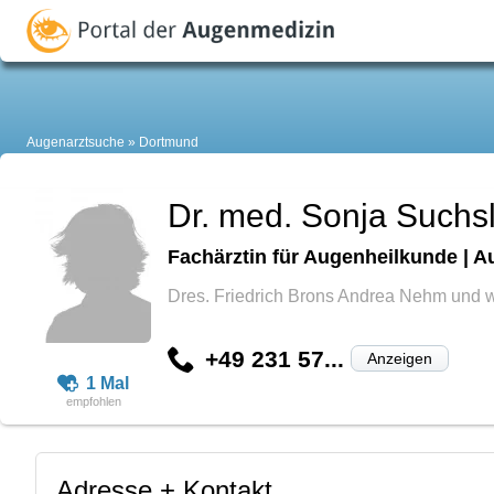
Augenarztsuche
Dortmund
Dr. med. Sonja Suchs
Fachärztin für Augenheilkunde | A
Dres. Friedrich Brons Andrea Nehm und w
+49 231 57...
Anzeigen
1 Mal
Adresse + Kontakt