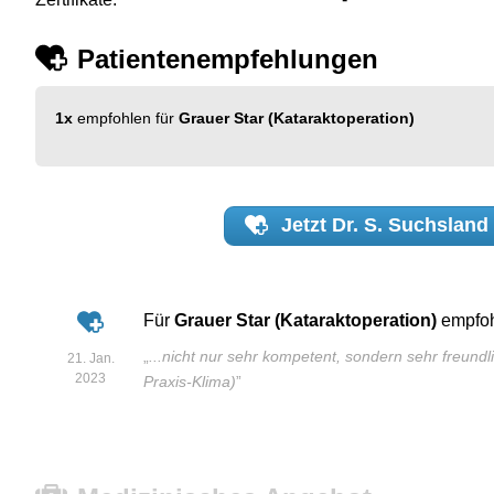
Patientenempfehlungen
1x
empfohlen für
Grauer Star (Kataraktoperation)
Jetzt
Dr. S. Suchsland
Für
Grauer Star (Kataraktoperation)
empfo
„
...nicht nur sehr kompetent, sondern sehr freund
21. Jan.
2023
Praxis-Klima)
”