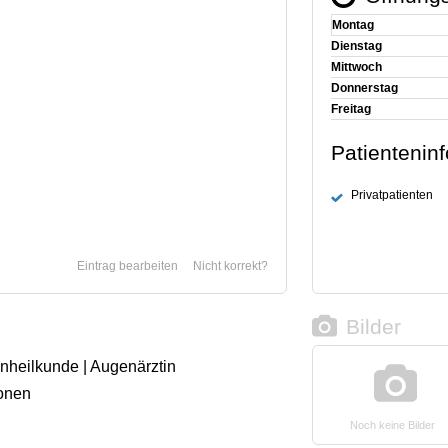
Montag
Dienstag
Mittwoch
Donnerstag
Freitag
Patientenin
Privatpatienten
Eintrag bearbeiten
Nicht korrekt?
Bilder
enheilkunde | Augenärztin
onen
Noch keine Bilder