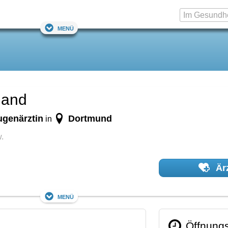
Menü
land
ugenärztin
Dortmund
in
.
Ärz
Menü
Öffnungs