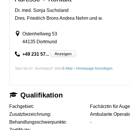
Dr. med. Sonja Suchsland
Dres. Friedrich Brons Andrea Nehm und w.
Ostenhellweg 53
44135 Dortmund
Anzeigen
+49 231 57...
Sind Sie Dr. Suchsland?
Jetzt
E-Mail + Homepage hinzufügen
Qualifikation
Fachgebiet:
Fachärztin für Aug
Zusatzbezeichnung:
Ambulante Operati
Behandlungsschwerpunkte:
-
Zertifikate:
-