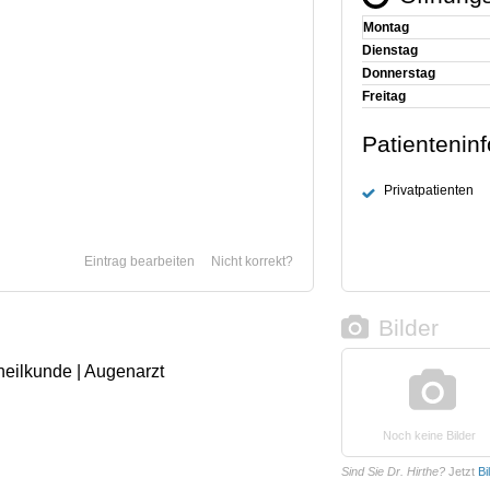
Montag
Dienstag
Donnerstag
Freitag
Patientenin
Privatpatienten
Eintrag bearbeiten
Nicht korrekt?
Bilder
heilkunde | Augenarzt
Noch keine Bilder
Sind Sie Dr. Hirthe?
Jetzt
Bi