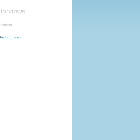
nterviews
fentlicht
tikel verfassen