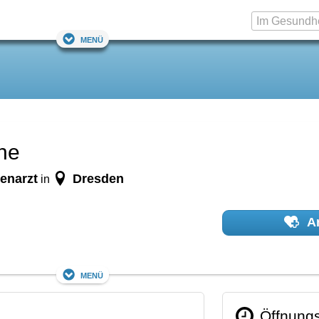
Menü
the
enarzt
Dresden
in
Ar
Menü
Öffnungs