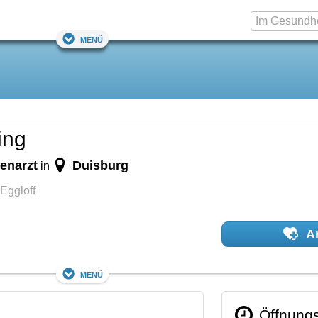
Menü
ing
enarzt
Duisburg
in
 Eggloff
Ar
Menü
Öffnungs