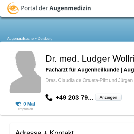
Augenarztsuche
Duisburg
Dr. med. Ludger Wollr
Facharzt für Augenheilkunde | Aug
Dres. Claudia de Ortueta-Plitt und Jürgen
+49 203 79...
Anzeigen
0 Mal
Adresse + Kontakt