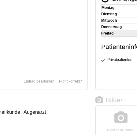
Montag
Dienstag
Mittwoch
Donnerstag
Freitag
Patientenin
Privatpatienten
Eintrag bearbeiten
Nicht korrekt?
Bilder
heilkunde | Augenarzt
Noch keine Bilder