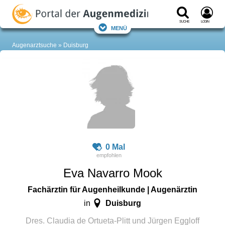
Suche
Login
Menü
Augenarztsuche
Duisburg
0 Mal
Eva Navarro Mook
Fachärztin für Augenheilkunde | Augenärztin
Duisburg
in
Dres. Claudia de Ortueta-Plitt und Jürgen Eggloff