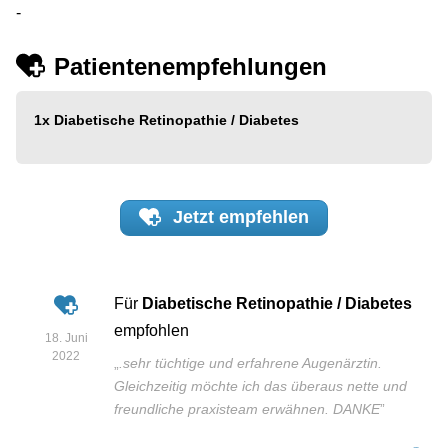
-
Patientenempfehlungen
1x
Diabetische Retinopathie / Diabetes
Jetzt
empfehlen
Für
Diabetische Retinopathie / Diabetes
empfohlen
18. Juni
2022
„
.sehr tüchtige und erfahrene Augenärztin.
Gleichzeitig möchte ich das überaus nette und
freundliche praxisteam erwähnen. DANKE
”