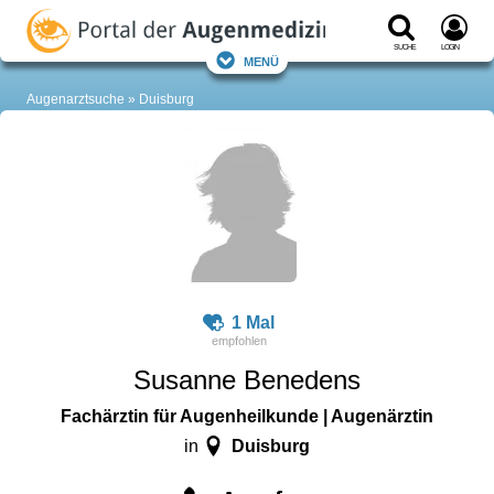
Suche
Login
Menü
Augenarztsuche
Duisburg
1 Mal
Susanne Benedens
Fachärztin für Augenheilkunde | Augenärztin
Duisburg
in