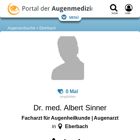
Suche
Login
Menü
Augenarztsuche
Eberbach
0 Mal
Dr. med. Albert Sinner
Facharzt für Augenheilkunde | Augenarzt
Eberbach
in