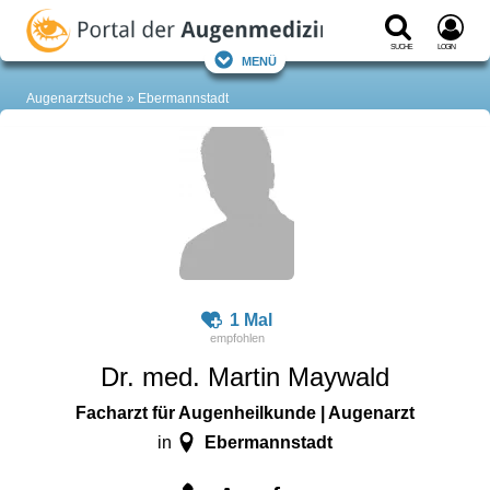
Suche
Login
Menü
Augenarztsuche
Ebermannstadt
1 Mal
Dr. med. Martin Maywald
Facharzt für Augenheilkunde | Augenarzt
Ebermannstadt
in