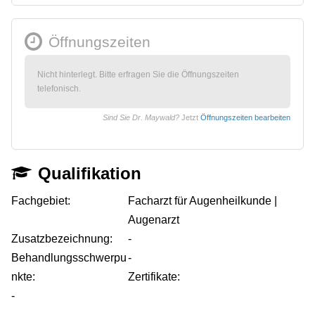
Öffnungszeiten
Nicht hinterlegt. Bitte erfragen Sie die Öffnungszeiten
telefonisch.
Sind Sie Dr. Maywald?
Jetzt
Öffnungszeiten bearbeiten
Qualifikation
Fachgebiet:
Facharzt für Augenheilkunde |
Augenarzt
Zusatzbezeichnung:
-
Behandlungsschwerpu
-
nkte:
Zertifikate:
-