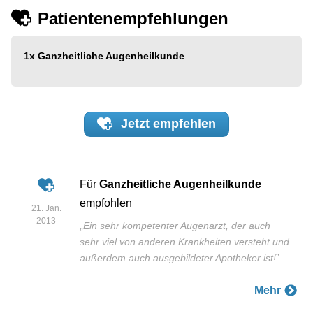
Patientenempfehlungen
1x
Ganzheitliche Augenheilkunde
Jetzt
empfehlen
Für
Ganzheitliche Augenheilkunde
empfohlen
21. Jan.
2013
„
Ein sehr kompetenter Augenarzt, der auch
sehr viel von anderen Krankheiten versteht und
außerdem auch ausgebildeter Apotheker ist!
”
Mehr