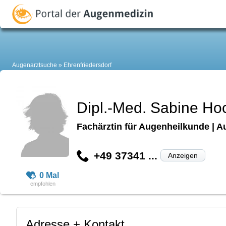
Augenarztsuche
Ehrenfriedersdorf
Dipl.-Med. Sabine H
Fachärztin für Augenheilkunde | A
+49 37341 ...
Anzeigen
0 Mal
Adresse + Kontakt