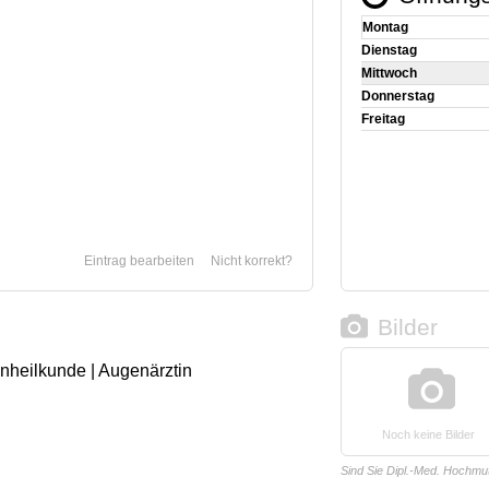
Montag
Dienstag
Mittwoch
Donnerstag
Freitag
Eintrag bearbeiten
Nicht korrekt?
Bilder
enheilkunde | Augenärztin
Noch keine Bilder
Sind Sie Dipl.-Med. Hochmu