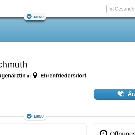
Menü
ochmuth
ugenärztin
Ehrenfriedersdorf
in
Ärz
Menü
Öffnungs