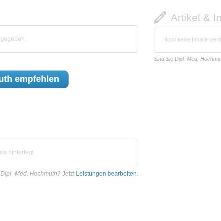
Artikel & I
bgegeben.
Noch keine Inhalte veröf
Sind Sie Dipl.-Med. Hochmu
uth
empfehlen
s hinterlegt.
 Dipl.-Med. Hochmuth?
Jetzt
Leistungen bearbeiten
.