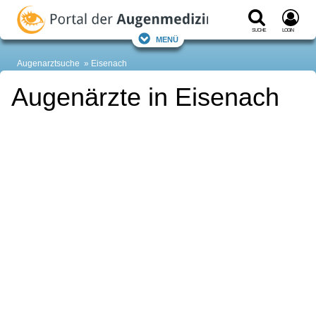
Suche
Login
Menü
Augenarztsuche
Eisenach
Augenärzte in Eisenach