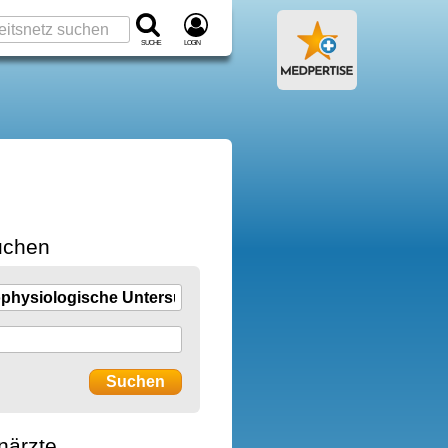
Suche
Login
uchen
närzte