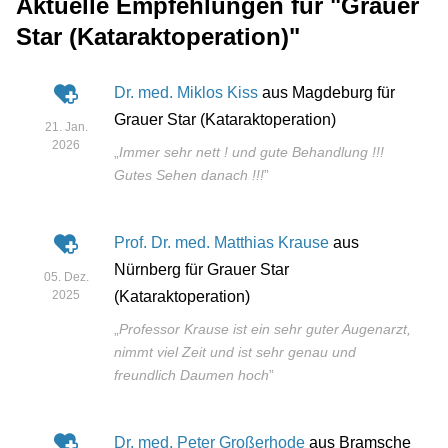
Aktuelle Empfehlungen für "Grauer
Star (Kataraktoperation)"
Dr. med. Miklos Kiss
aus Magdeburg für
Grauer Star (Kataraktoperation)
21. Jan.
2026
„
Immer sehr nett ! und gute Behandlung !!!
Gutes Sehen danach !!!
”
Prof. Dr. med. Matthias Krause
aus
Nürnberg für Grauer Star
05. Dez.
2025
(Kataraktoperation)
„
Professor Krause ist ein sehr guter Augenarzt,
nimmt viel Zeit und ist sehr genau und
freundlich Daumen hoch
”
Dr. med. Peter Großerhode
aus Bramsche