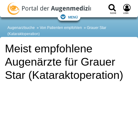
Suche
Login
Menü
Augenarztsuche
Von Patienten empfohlen
Grauer Star
(Kataraktoperation)
Meist empfohlene
Augenärzte für Grauer
Star (Kataraktoperation)