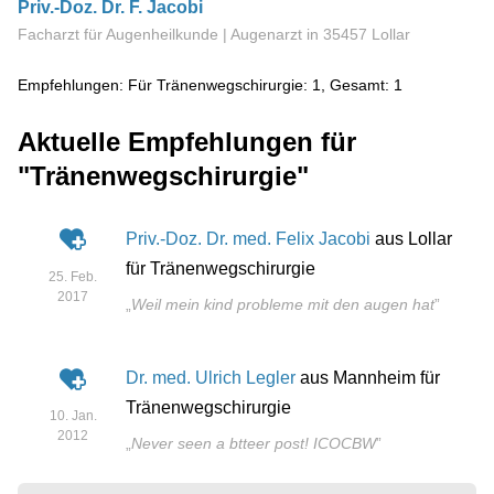
Priv.-Doz. Dr. F. Jacobi
Facharzt für Augenheilkunde | Augenarzt
in 35457 Lollar
Empfehlungen: Für Tränenwegschirurgie: 1, Gesamt: 1
Aktuelle Empfehlungen für
"Tränenwegschirurgie"
Priv.-Doz. Dr. med. Felix Jacobi
aus Lollar
für Tränenwegschirurgie
25. Feb.
2017
„
Weil mein kind probleme mit den augen hat
”
Dr. med. Ulrich Legler
aus Mannheim für
Tränenwegschirurgie
10. Jan.
2012
„
Never seen a btteer post! ICOCBW
”