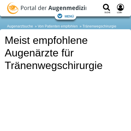
Suche
Login
Menü
Augenarztsuche
Von Patienten empfohlen
Tränenwegschirurgie
Meist empfohlene
Augenärzte für
Tränenwegschirurgie