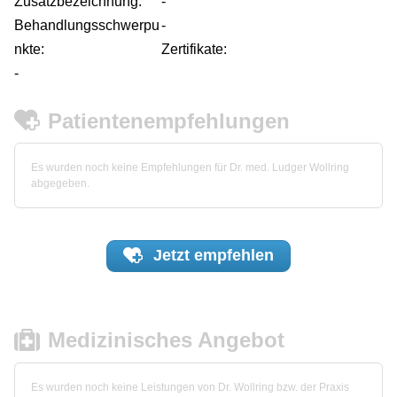
Zusatzbezeichnung:
-
Behandlungsschwerpu
-
nkte:
Zertifikate:
-
Patientenempfehlungen
Es wurden noch keine Empfehlungen für Dr. med. Ludger Wollring
abgegeben.
Jetzt
empfehlen
Medizinisches Angebot
Es wurden noch keine Leistungen von Dr. Wollring bzw. der Praxis