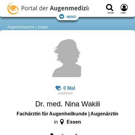
Suche
Login
Menü
Augenarztsuche
Essen
0 Mal
Dr. med. Nina Wakili
Fachärztin für Augenheilkunde | Augenärztin
Essen
in